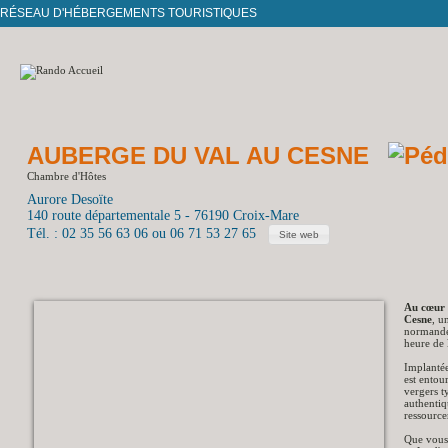
RÉSEAU D'HÉBERGEMENTS TOURISTIQUES
AUBERGE DU VAL AU CESNE
Chambre d'Hôtes
Aurore Desoïte
140 route départementale 5 - 76190 Croix-Mare
Tél. : 02 35 56 63 06 ou 06 71 53 27 65
Site web
Au cœur 
Cesne
, u
normande
heure de
Implanté
est entou
vergers t
authentiq
ressourc
Que vous