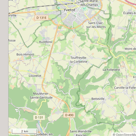
2 km
©
OpenStreetM