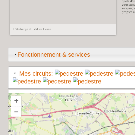
quête d'u
vous accu
soignée, 
propice a
L'Auberge du Val au Cesne
Fonctionnement & services
Mes circuits:
+
–