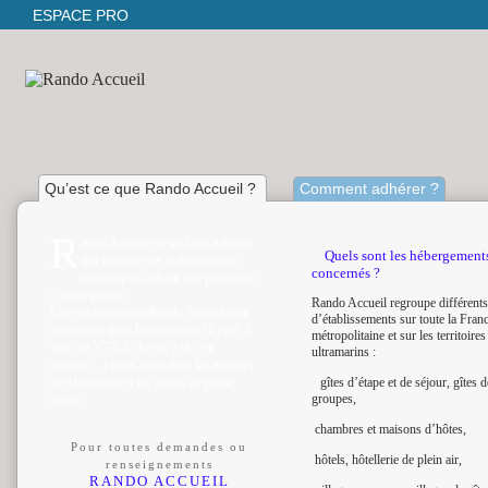
ESPACE PRO
Qu’est ce que Rando Accueil ?
Comment adhérer ?
R
ando Accueil est un label national
Quels sont les hébergement
qui identifie des établissements
concernés ?
touristiques offrant une prestation
d’hébergement.
Rando Accueil regroupe différents
Les établissements Rando Accueil sont
d’établissements sur toute la Fran
spécialisés dans la randonnée (à pied, à
métropolitaine et sur les territoires
vélo, en VTT, à cheval, à ski, en
ultramarins :
raquette…) mais aussi dans les activités
de découverte et les sports de pleine
gîtes d’étape et de séjour, gîtes d
groupes,
nature.
chambres et maisons d’hôtes,
Pour toutes demandes ou
hôtels, hôtellerie de plein air,
renseignements
RANDO ACCUEIL