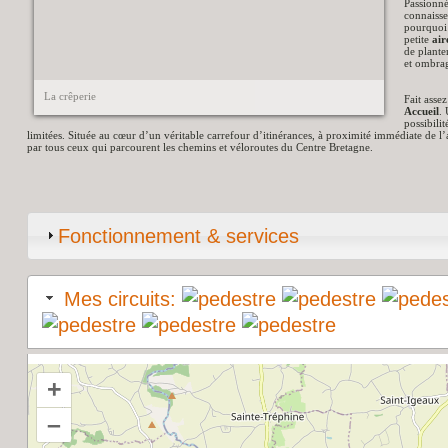
Passionné
connaisse
pourquoi 
petite
air
de plante
et ombra
La crêperie
Fait asse
Accueil
.
possibili
limitées. Située au cœur d’un véritable carrefour d’itinérances, à proximité immédiate de l
par tous ceux qui parcourent les chemins et véloroutes du Centre Bretagne.
Fonctionnement & services
Mes circuits:
+
–