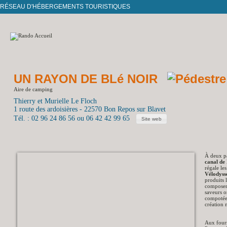
RÉSEAU D'HÉBERGEMENTS TOURISTIQUES
UN RAYON DE BLé NOIR
Aire de camping
Thierry et Murielle Le Floch
1 route des ardoisières - 22570 Bon Repos sur Blavet
Tél. : 02 96 24 86 56 ou 06 42 42 99 65
Site web
À deux pa
canal de
régale le
Vélodyss
produits
composer 
saveurs o
compotée 
création 
Aux fourn