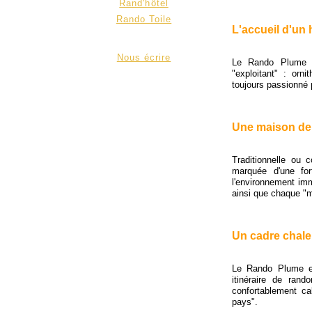
Rand'hôtel
Rando Toile
L'accueil d'un 
Nous écrire
Le Rando Plume se
"exploitant" : orni
toujours passionné p
Une maison de
Traditionnelle ou 
marquée d'une for
l'environnement immé
ainsi que chaque "
Un cadre chal
Le Rando Plume es
itinéraire de rand
confortablement ca
pays".