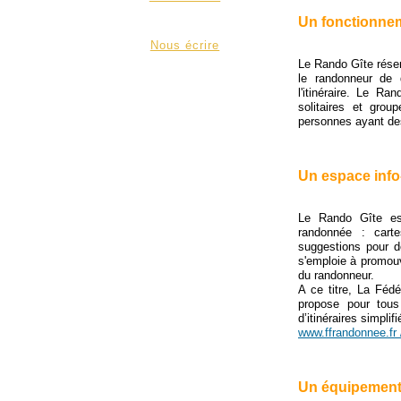
Un fonctionne
Nous écrire
Le Rando Gîte rése
le randonneur de d
l'itinéraire. Le R
solitaires et grou
personnes ayant des
Un espace info
Le Rando Gîte est
randonnée : carte
suggestions pour d
s'emploie à promouvo
du randonneur.
A ce titre, La Féd
propose pour tous
d’itinéraires simplifi
www.ffrandonnee.fr 
Un équipement