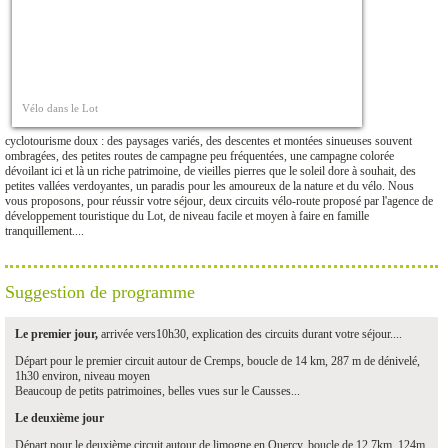
Vélo dans le Lot
cyclotourisme doux : des paysages variés, des descentes et montées sinueuses souvent
ombragées, des petites routes de campagne peu fréquentées, une campagne colorée
dévoilant ici et là un riche patrimoine, de vieilles pierres que le soleil dore à souhait, des
petites vallées verdoyantes, un paradis pour les amoureux de la nature et du vélo. Nous
vous proposons, pour réussir votre séjour, deux circuits vélo-route proposé par l'agence de
développement touristique du Lot, de niveau facile et moyen à faire en famille
tranquillement....
Suggestion de programme
Le premier jour,
arrivée vers10h30, explication des circuits durant votre séjour....
Départ pour le premier circuit autour de Cremps, boucle de 14 km, 287 m de dénivelé,
1h30 environ, niveau moyen
Beaucoup de petits patrimoines, belles vues sur le Causses...
Le deuxième jour
Départ pour le deuxième circuit autour de limogne en Quercy, boucle de 12.7km, 124m