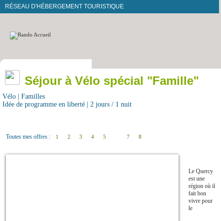
RÉSEAU D'HÉBERGEMENT TOURISTIQUE
Séjour à Vélo spécial "Famille"
Vélo | Familles
Idée de programme en liberté | 2 jours / 1 nuit
Toutes mes offres :
1
2
3
4
5
6
7
8
Le Quercy
est une
région où il
fait bon
vivre pour
le