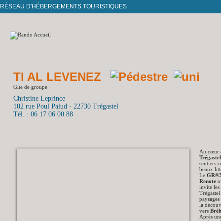
RÉSEAU D'HÉBERGEMENTS TOURISTIQUES
TI AL LEVENEZ
Gite de groupe
Christine Leprince
102 rue Poul Palud - 22730 Trégastel
Tél. : 06 17 06 00 88
Au cœur 
Trégastel
sentiers 
beaux lit
Le
GR®
Renote
invite les
Trégastel
paysages 
la découv
vers
Bré
Après une