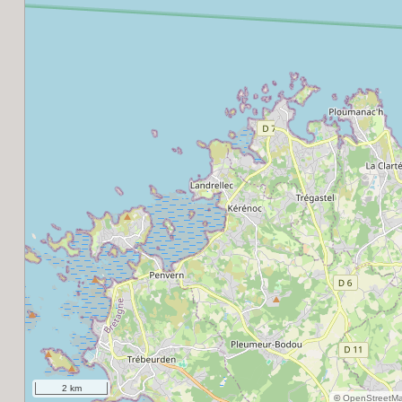
2 km
©
OpenStreetM