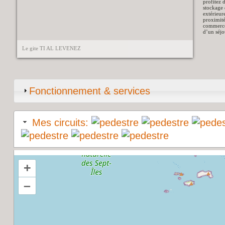
profitez 
stockage 
extérieur
proximité
commerces
d’un séjo
Le gite TI AL LEVENEZ
Fonctionnement & services
Mes circuits:
+
–