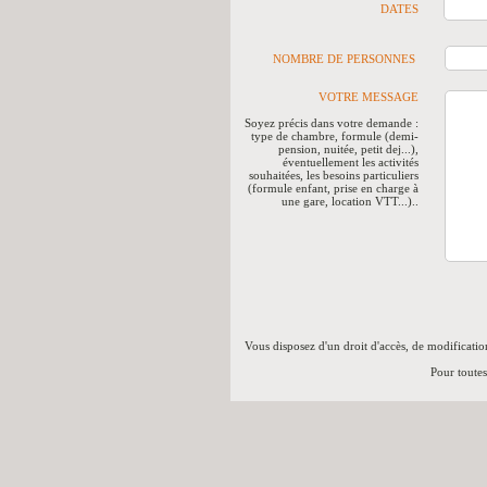
DATES
NOMBRE DE PERSONNES
VOTRE MESSAGE
Soyez précis dans votre demande :
type de chambre, formule (demi-
pension, nuitée, petit dej...),
éventuellement les activités
souhaitées, les besoins particuliers
(formule enfant, prise en charge à
une gare, location VTT...)..
Vous disposez d'un droit d'accès, de modificatio
Pour toute