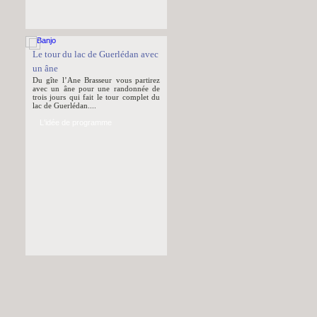
Le tour du lac de Guerlédan avec
un âne
Du gîte l’Ane Brasseur vous partirez
avec un âne pour une randonnée de
trois jours qui fait le tour complet du
lac de Guerlédan....
L'idée de programme
Itinérance sur la Route Napoléon
Découvrez la fameuse route Napoléon.
Voici trois étapes de rando à pied
successives au départ de Grasse (gare