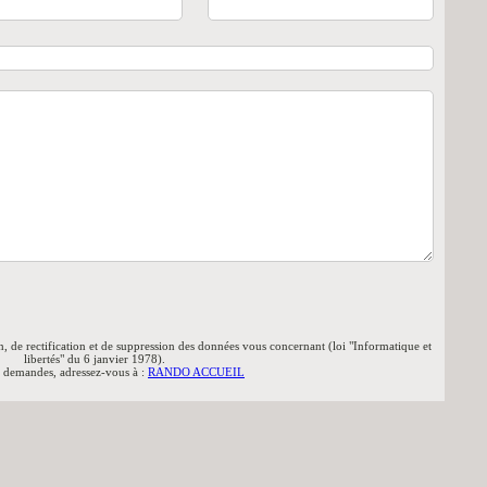
n, de rectification et de suppression des données vous concernant (loi "Informatique et
libertés" du 6 janvier 1978).
s demandes, adressez-vous à :
RANDO ACCUEIL