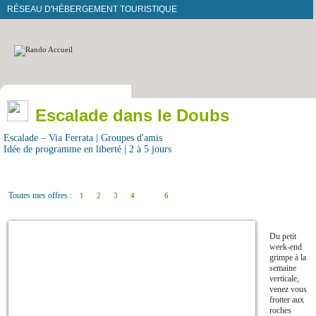
RÉSEAU D'HÉBERGEMENT TOURISTIQUE
Escalade dans le Doubs
Escalade – Via Ferrata | Groupes d'amis
Idée de programme en liberté | 2 à 5 jours
Toutes mes offres :
1
2
3
4
5
6
Du petit
week-end
grimpe à la
semaine
verticale,
venez vous
frotter aux
roches