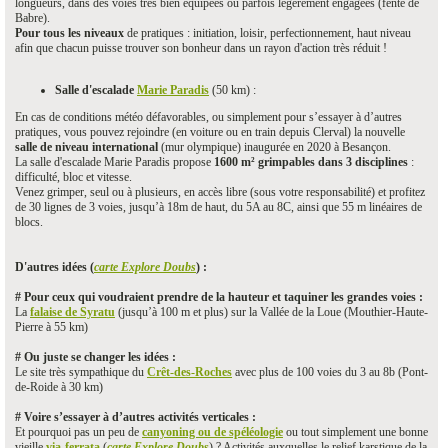
longueurs, dans des voies très bien équipées ou parfois légèrement engagées (fente de
Babre).
Pour tous les niveaux
de pratiques : initiation, loisir, perfectionnement, haut niveau
afin que chacun puisse trouver son bonheur dans un rayon d'action très réduit !
Salle d'escalade
Marie Paradis
(50 km) :
En cas de conditions météo défavorables, ou simplement pour s’essayer à d’autres
pratiques, vous pouvez rejoindre (en voiture ou en train depuis Clerval) la nouvelle
salle de niveau international
(mur olympique) inaugurée en 2020 à Besançon.
La salle d'escalade Marie Paradis propose
1600 m² grimpables dans 3 disciplines
:
difficulté, bloc et vitesse.
Venez grimper, seul ou à plusieurs, en accès libre (sous votre responsabilité) et profitez
de 30 lignes de 3 voies, jusqu’à 18m de haut, du 5A au 8C, ainsi que 55 m linéaires de
blocs.
D'autres idées (
carte Explore Doubs
) :
# Pour ceux qui voudraient prendre de la hauteur et taquiner les grandes voies :
La
falaise de Syratu
(jusqu’à 100 m et plus) sur la Vallée de la Loue (Mouthier-Haute-
Pierre à 55 km)
# Ou juste se changer les idées :
Le site très sympathique du
Crêt-des-Roches
avec plus de 100 voies du 3 au 8b (Pont-
de-Roide à 30 km)
# Voire s’essayer à d’autres activités verticales :
Et pourquoi pas un peu de
canyoning ou de spéléologie
ou tout simplement une bonne
vieille
via-ferrata
(
carte Explore Doubs
) ? Activités auxquelles le relief karstique de la