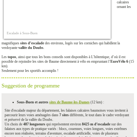
calcaires
ornant les
Escalade à Sous-Buen
magnifiques
sites d’escalade
des environs, logés sur les corniches qui habillent la
verdoyante
vallée du Doubs
.
Les
topos
, ainsi que tous les bons conseils sont disponibles à L’hôtentique, d’où il est
possible de rejoindre les sites de Baume directement à vélo en empruntant l’
EuroVélo 6
(15
km).
Seulement pour les sportifs accomplis !
Suggestion de programme
Sous-Buen et autres
sites de Baume-les-Dames
(12 km) :
Site d'escalade majeur du département, les falaises calcaires baumoises vous invitent à
parcourir leurs voies aménagées dans
7 sites
différents, le tout dans le cadre verdoyant
et préservé de la vallée du Doubs.
Un choix de
487 longueurs
qui représentent environ
8425 m d’escalade
sur des
falaises aux types de pratique variés : blocs, couennes, voies longues, voies extrêmes
encore non réalisées, terrains d'aventure, escalade artificielle, voies de plusieurs