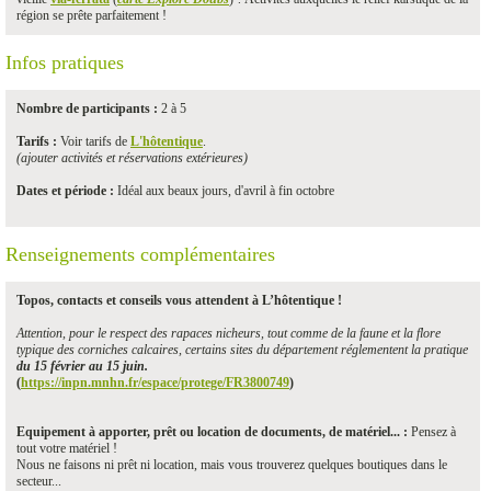
région se prête parfaitement !
Infos pratiques
Nombre de participants :
2 à 5
Tarifs :
Voir tarifs de
L'hôtentique
.
(ajouter activités et réservations extérieures)
Dates et période :
Idéal aux beaux jours, d'avril à fin octobre
Renseignements complémentaires
Topos, contacts et conseils vous attendent à L’hôtentique !
Attention, pour le respect des rapaces nicheurs, tout comme de la faune et la flore
typique des corniches calcaires, certains sites du département réglementent la pratique
du 15 février au 15 juin.
(
https://inpn.mnhn.fr/espace/protege/FR3800749
)
Equipement à apporter, prêt ou location de documents, de matériel... :
Pensez à
tout votre matériel !
Nous ne faisons ni prêt ni location, mais vous trouverez quelques boutiques dans le
secteur...