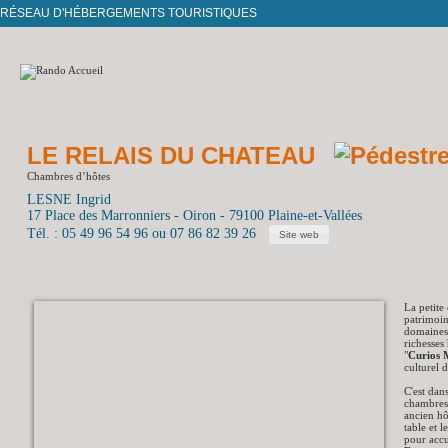
RÉSEAU D'HÉBERGEMENTS TOURISTIQUES
LE RELAIS DU CHATEAU
Chambres d’hôtes
LESNE Ingrid
17 Place des Marronniers - Oiron - 79100 Plaine-et-Vallées
Tél. : 05 49 96 54 96 ou 07 86 82 39 26
Site web
La petite
patrimoin
domaines 
richesses
"
Curios M
culturel 
C'est dan
chambres 
ancien hô
table et 
pour accu