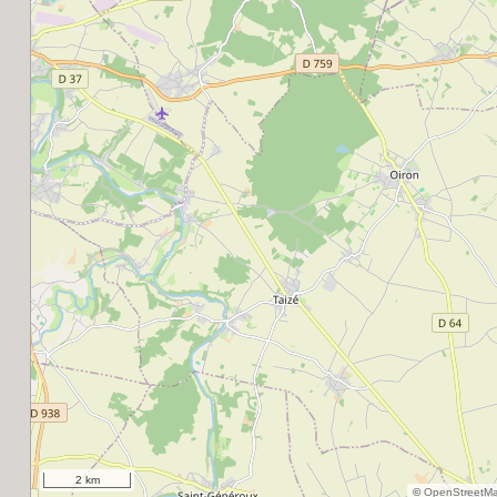
2 km
©
OpenStreetM