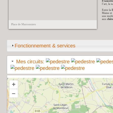
Francett
l’art, la n
Entre la
D
Maine et 
une multi
aux
chât
Place de Marronniers
Fonctionnement & services
Mes circuits:
+
–