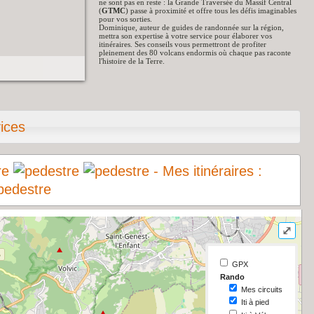
ne sont pas en reste : la Grande Traversée du Massif Central
(
GTMC
) passe à proximité et offre tous les défis imaginables
pour vos sorties.
Dominique, auteur de guides de randonnée sur la région,
mettra son expertise à votre service pour élaborer vos
itinéraires. Ses conseils vous permettront de profiter
pleinement des 80 volcans endormis où chaque pas raconte
l'histoire de la Terre.
ices
- Mes itinéraires :
⤢
GPX
Rando
Mes circuits
Iti à pied