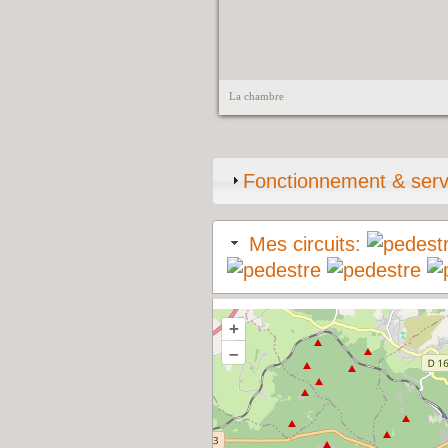
La chambre
Fonctionnement & serv
Mes circuits:
+
–