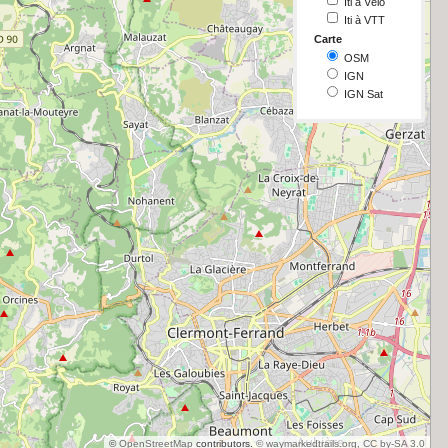
Iti à Vélo
Iti à VTT
Carte
OSM
IGN
IGN Sat
©
OpenStreetMap
contributors.
© waymarkedtrails.org, CC by-SA 3.0