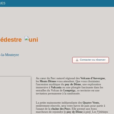
UES
t-la-Mouteyre
Contacter ou réserver
Au cœur du Parc naturel régional des
Volcans d'Auvergne
,
les
Monts Dômes
vous attendent. Que vous choisissiez
l'ascension mythique du
puy de Dôme
, une exploration
immersive à
Vulcania
ou une plongée fascinante dans les
entrailles du Volcan de
Lemptégy
, ce territoire est une
invitation permanente à la randonnée.
La petite maisonnette indépendante des
Quatre Vents
,
entièrement rénovée, sera votre havre de paix pour partir à
l'assaut de la
chaîne des Puys
. Elle permet aux bons
marcheurs de rejoindre le
puy de Dôme
à pied. Les Vététistes