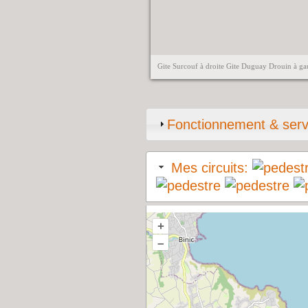
Gite Surcouf à droite Gite Duguay Drouin à g
Fonctionnement & serv
Mes circuits:
+
–