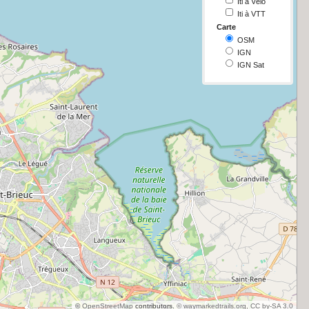
Iti à Vélo
Iti à VTT
Carte
OSM
IGN
IGN Sat
©
OpenStreetMap
contributors.
© waymarkedtrails.org, CC by-SA 3.0