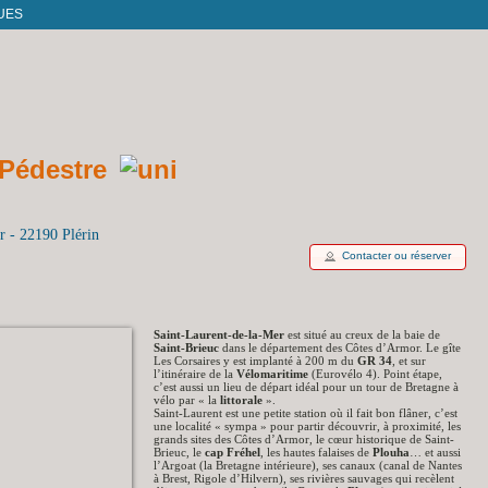
UES
r - 22190 Plérin
Contacter ou réserver
Saint-Laurent-de-la-Mer
est situé au creux de la baie de
Saint-Brieuc
dans le département des Côtes d’Armor. Le gîte
Les Corsaires y est implanté à 200 m du
GR 34
, et sur
l’itinéraire de la
Vélomaritime
(Eurovélo 4). Point étape,
c’est aussi un lieu de départ idéal pour un tour de Bretagne à
vélo par « la
littorale
».
Saint-Laurent est une petite station où il fait bon flâner, c’est
une localité « sympa » pour partir découvrir, à proximité, les
grands sites des Côtes d’Armor, le cœur historique de Saint-
Brieuc, le
cap Fréhel
, les hautes falaises de
Plouha
… et aussi
l’Argoat (la Bretagne intérieure), ses canaux (canal de Nantes
à Brest, Rigole d’Hilvern), ses rivières sauvages qui recèlent