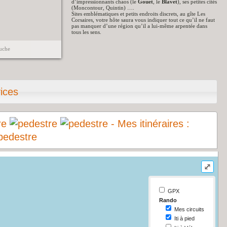
d’impressionnants chaos (le
Gouet
, le
Blavet
), ses petites cités
(Moncontour, Quintin) ….
Sites emblématiques et petits endroits discrets, au gîte Les
Corsaires, votre hôte saura vous indiquer tout ce qu’il ne faut
pas manquer d’une région qu’il a lui-même arpentée dans
tous les sens.
auche
ices
- Mes itinéraires :
⤢
GPX
Rando
Mes circuits
Iti à pied